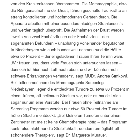
von den Krankenkassen übernommen. Die Mammographie, also
die Röntgenaufnahme der Brust, führen geschulte Fachkräfte an
streng kontrollierten und hochmodernen Geräten durch. Die
Apparate arbeiten mit einer besonders niedrigen Strahlendosis
und werden täglich überprüft. Die Aufnahmen der Brust werden
jeweils von zwei Fachärztinnen oder Fachärzten – den
sogenannten Befundern – unabhängig voneinander begutachtet.
In Niederbayern wie auch bundesweit nehmen rund die Hälfte –
etwa 50 Prozent – der eingeladenen Frauen ihren Termin wahr.
„Wir freuen uns, dass viele Frauen sich untersuchen lassen –
dennoch ist hier noch Luft nach oben, und wir könnten mehr
schwere Erkrankungen verhindern“, sagt MUDr. Andrea Simková.
Bei Teilnehmerinnen des Mammographie Screenings
Niederbayern liegen die entdeckten Tumore zu etwa 80 Prozent in
einem frühen, oft heilbaren Stadium vor, oder es handelt sich
sogar nur um eine Vorstufe. Bei Frauen ohne Teilnahme am
Screening-Programm werden nur etwa 50 Prozent der Tumore im
frühen Stadium entdeckt. „Bei kleineren Tumoren unter einem
Zentimeter ist meist keine Chemotherapie nötig – das Programm
senkt also nicht nur die Sterblichkeit, sondern ermöglicht oft
schonendere Therapien“, sagt Dr. Margarete Murauer.