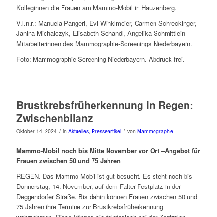
Kolleginnen die Frauen am Mammo-Mobil in Hauzenberg.
V.l.n.r.: Manuela Pangerl, Evi Winklmeier, Carmen Schreckinger,
Janina Michalczyk, Elisabeth Schandl, Angelika Schmittlein,
Mitarbeiterinnen des Mammographie-Screenings Niederbayern.
Foto: Mammographie-Screening Niederbayern, Abdruck frei.
Brustkrebsfrüherkennung in Regen:
Zwischenbilanz
/
/
Oktober 14, 2024
in
Aktuelles
,
Presseartikel
von
Mammographie
Mammo-Mobil noch bis Mitte November vor Ort –Angebot für
Frauen zwischen 50 und 75 Jahren
REGEN. Das Mammo-Mobil ist gut besucht. Es steht noch bis
Donnerstag, 14. November, auf dem Falter-Festplatz in der
Deggendorfer Straße. Bis dahin können Frauen zwischen 50 und
75 Jahren ihre Termine zur Brustkrebsfrüherkennung
wahrnehmen. Diese können sie telefonisch bei der Zentralen