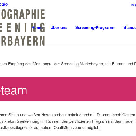
0 200
Im
Home
Über uns
Screening-Programm
Stando
eteam