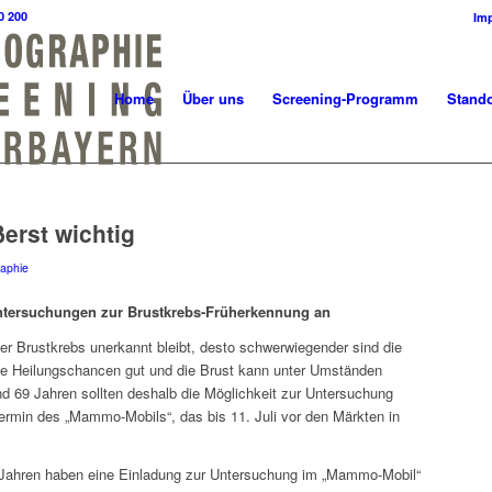
0 200
Im
Home
Über uns
Screening-Programm
Stando
erst wichtig
aphie
Untersuchungen zur Brustkrebs-Früherkennung an
r Brustkrebs unerkannt bleibt, desto schwerwiegender sind die
die Heilungschancen gut und die Brust kann unter Umständen
d 69 Jahren sollten deshalb die Möglichkeit zur Untersuchung
Termin des „Mammo-Mobils“, das bis 11. Juli vor den Märkten in
Jahren haben eine Einladung zur Untersuchung im „Mammo-Mobil“