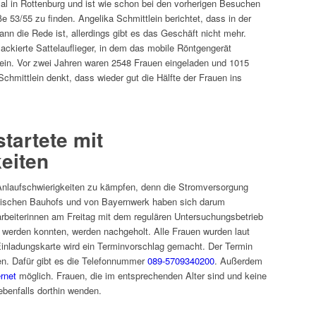
al in Rottenburg und ist wie schon bei den vorherigen Besuchen
e 53/55 zu finden. Angelika Schmittlein berichtet, dass in der
n die Rede ist, allerdings gibt es das Geschäft nicht mehr.
lackierte Sattelauflieger, in dem das mobile Röntgengerät
sein. Vor zwei Jahren waren 2548 Frauen eingeladen und 1015
hmittlein denkt, dass wieder gut die Hälfte der Frauen ins
tartete mit
eiten
nlaufschwierigkeiten zu kämpfen, denn die Stromversorgung
dtischen Bauhofs und von Bayernwerk haben sich darum
rbeiterinnen am Freitag mit dem regulären Untersuchungsbetrieb
t werden konnten, werden nachgeholt. Alle Frauen wurden laut
 Einladungskarte wird ein Terminvorschlag gemacht. Der Termin
en. Dafür gibt es die Telefonnummer
089-5709340200
. Außerdem
rnet
möglich. Frauen, die im entsprechenden Alter sind und keine
ebenfalls dorthin wenden.