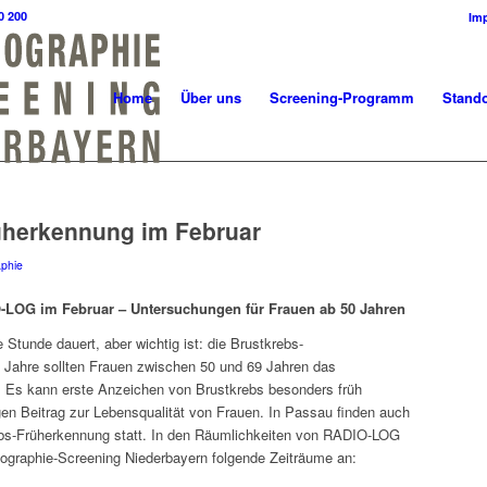
0 200
Im
Home
Über uns
Screening-Programm
Stando
üherkennung im Februar
phie
LOG im Februar – Untersuchungen für Frauen ab 50 Jahren
Stunde dauert, aber wichtig ist: die Brustkrebs-
 Jahre sollten Frauen zwischen 50 und 69 Jahren das
s kann erste Anzeichen von Brustkrebs besonders früh
gen Beitrag zur Lebensqualität von Frauen. In Passau finden auch
ebs-Früherkennung statt. In den Räumlichkeiten von RADIO-LOG
graphie-Screening Niederbayern folgende Zeiträume an: