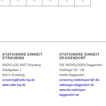
STATIONÄRE EINHEIT
STATIONÄRE EINHEIT
STRAUBING
DEGGENDORF
RADIO-LOG MVZ Straubing
DIE RADIOLOGEN Deggendorf
Stadtgraben 1
Graflinger Str. 135
94315 Straubing
94469 Deggendorf
screening@radio-log.de
screening.niederbayern@ die-
www.radio-log.de
radiologen-deggendorf.de
www.die-radiologen-
deggendorf.de