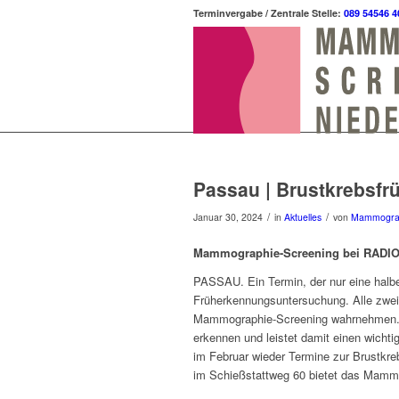
Terminvergabe / Zentrale Stelle:
089 54546 4
Passau | Brustkrebsfr
/
/
Januar 30, 2024
in
Aktuelles
von
Mammogra
Mammographie-Screening bei RADIO-
PASSAU. Ein Termin, der nur eine halbe 
Früherkennungsuntersuchung. Alle zwei
Mammographie-Screening wahrnehmen. E
erkennen und leistet damit einen wichti
im Februar wieder Termine zur Brustkr
im Schießstattweg 60 bietet das Mammo