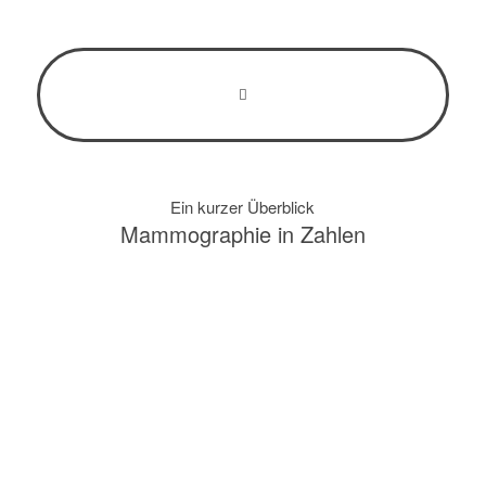
Ein kurzer Überblick
Mammo­graphie in Zahlen
72000
Frauen in Deutschland
erkranken pro Jahr an Brustkrebs