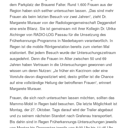
dem Parkplatz der Brauerei Falter. Rund 1.600 Frauen aus der
Region haben sich seither untersuchen lassen. „Das sind mehr
Frauen als beim letzten Besuch vor zwei Jahren“, zieht Dr.
Margarete Murauer von der Radiologengemeinschaft Deggendorf
eine erste Bilanz. Sie ist gemeinsam mit ihrer Kollegin Dr. Ulrike
Aichinger von RADIO-LOG Passau für die Umsetzung des
Früherkennungs-Programms in Niederbayern verantwortlich. In
Regen ist die mobile Röntgenstation bereits zum vierten Mal
stationiert. Bei jedem Besuch wurde der Untersuchungszeitraum
ausgedehnt. Denn die Frauen im Alter zwischen 50 und 69
Jahren haben Vertrauen in die Untersuchungen gewonnen und
wissen um deren Nutzen: „Je früher ein Karzinom oder eine
Vorstufe davon diagnostiziert wird, desto größer ist die Chance
auf eine vollständige Heilung der betroffenen Frauen“, erinnert
Margarete Murauer.
Frauen, die sich noch untersuchen lassen möchten, sollten das
Mammo-Mobil in Regen bald besuchen. Die letzte Möglichkeit ist
Montag, der 27. Oktober. Tags darauf wird der Trailer abgebaut
und zu seinem nächsten Standort nach Grafenau transportiert.
Bis dahin sind in Regen Früherkennungs-Untersuchungen jeweils
von Montag bis Donnerstag jeweils von 8:00 Uhr bis 11:45 Uhr