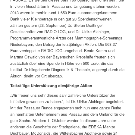
in vielen Geschäften in Passau und Umgebung stehen werden.
2013 waren immerhin rund 1.650 Euro zusammengekommen:
Dank vieler Kleinbeträge in den gut 20 Spendenschweinen
zählten gestern (23. September) Dr. Stefan Braitinger,
Gesellschafter von RADIO-LOG, und Dr. Ulrike Aichinger,
Programmverantwortliche Ärztin des Mammographie-Screenings
Niederbayern, den Betrag der letztjährigen Aktion. Die 563,37
Euro verdoppelte RADIO-LOG umgehend. Beate Kamm und
Martina Oswald von der Bayerischen Krebshilfe freuten sich
zusätzlich über eine Spende in Höhe von 500 Euro, die das
Institut für bildgebende Diagnostik & Therapie, angeregt durch die
Aktion, direkt vor Ort übergab.
Tatkräftige Unterstützung diesjährige Aktion
„Wir freuen uns sehr dieses Jahr zahlreiche Unterstützer der
Initiative gewonnen zu haben.“, ist Dr. Ulrike Aichinger begeistert.
Mit der Passauer Runde engagierten sich nun eine ganze Reihe
an namhaften Unternehmern aus Passau und dem Umland für die
gute Sache. Ab dem 1. Oktober werden in diesem Jahr unter
anderem die Geschäfte der Stadtgalerie, die EDEKA Märkte
Buchbauer, McDonalds, die Wittelsbacher Apotheke sowie 24