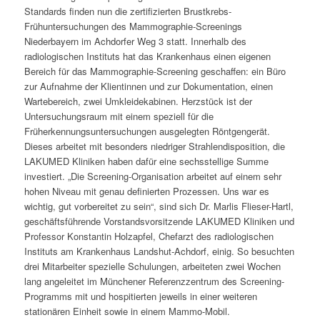
Standards finden nun die zertifizierten Brustkrebs-
Frühuntersuchungen des Mammographie-Screenings
Niederbayern im Achdorfer Weg 3 statt. Innerhalb des
radiologischen Instituts hat das Krankenhaus einen eigenen
Bereich für das Mammographie-Screening geschaffen: ein Büro
zur Aufnahme der Klientinnen und zur Dokumentation, einen
Wartebereich, zwei Umkleidekabinen. Herzstück ist der
Untersuchungsraum mit einem speziell für die
Früherkennungsuntersuchungen ausgelegten Röntgengerät.
Dieses arbeitet mit besonders niedriger Strahlendisposition, die
LAKUMED Kliniken haben dafür eine sechsstellige Summe
investiert. „Die Screening-Organisation arbeitet auf einem sehr
hohen Niveau mit genau definierten Prozessen. Uns war es
wichtig, gut vorbereitet zu sein“, sind sich Dr. Marlis Flieser-Hartl,
geschäftsführende Vorstandsvorsitzende LAKUMED Kliniken und
Professor Konstantin Holzapfel, Chefarzt des radiologischen
Instituts am Krankenhaus Landshut-Achdorf, einig. So besuchten
drei Mitarbeiter spezielle Schulungen, arbeiteten zwei Wochen
lang angeleitet im Münchener Referenzzentrum des Screening-
Programms mit und hospitierten jeweils in einer weiteren
stationären Einheit sowie in einem Mammo-Mobil.