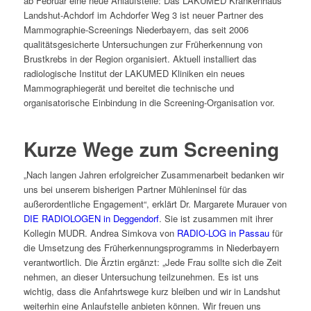
ab Februar eine neue Anlaufstelle: Das LAKUMED Krankenhaus
Landshut-Achdorf im Achdorfer Weg 3 ist neuer Partner des
Mammographie-Screenings Niederbayern, das seit 2006
qualitätsgesicherte Untersuchungen zur Früherkennung von
Brustkrebs in der Region organisiert. Aktuell installiert das
radiologische Institut der LAKUMED Kliniken ein neues
Mammographiegerät und bereitet die technische und
organisatorische Einbindung in die Screening-Organisation vor.
Kurze Wege zum Screening
„Nach langen Jahren erfolgreicher Zusammenarbeit bedanken wir
uns bei unserem bisherigen Partner Mühleninsel für das
außerordentliche Engagement“, erklärt Dr. Margarete Murauer von
DIE RADIOLOGEN in Deggendorf
. Sie ist zusammen mit ihrer
Kollegin MUDR. Andrea Simkova von
RADIO-LOG in Passau
für
die Umsetzung des Früherkennungsprogramms in Niederbayern
verantwortlich. Die Ärztin ergänzt: „Jede Frau sollte sich die Zeit
nehmen, an dieser Untersuchung teilzunehmen. Es ist uns
wichtig, dass die Anfahrtswege kurz bleiben und wir in Landshut
weiterhin eine Anlaufstelle anbieten können. Wir freuen uns