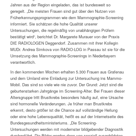
Jahren aus der Region eingeladen, das ist bundesweit so
geregelt. „Die meisten Frauen sind gut über den Nutzen von
Früherkennungsprogrammen wie dem Mammographie-Screening
informiert. Sie schätzen die hohe Qualität unserer
Untersuchungen, die regelmäßig von unabhängigen Prüfern
bestätigt wird“, berichtet Dr. Margarete Murauer von der Praxis
DIE RADIOLOGEN Deggendorf. Zusammen mit ihrer Kollegin
MUDr. Andrea Simkova von RADIO-LOG in Passau ist sie für die
Umsetzung des Mammographie-Screenings in Niederbayern
verantwortlich.
In den kommenden Wochen erhalten 5.300 Frauen aus Grafenau
und dem Umland eine Einladung zur Untersuchung ins Mammo-
Mobil. Das sind so viele wie nie zuvor. Der Grund: Jetzt sind die
geburtenstarken Jahrgänge im Screening-Alter. Bei Frauen dieser
Altersgruppe tritt Brustkrebs besonders häufig auf, eine Ursache
sind hormonelle Veränderungen. Je früher man Brustkrebs
erkennt, desto größer ist die Chance auf vollständige Heilung
oder eine hohe Lebensqualität, heißt es auf der Internetseite des
Bundesgesundheitsministeriums. „Die Screening-
Untersuchungen werden mit modernster bildgebender Diagnostik
durchgeführt. Die Bilder werden dann von speziell ausgebildeten