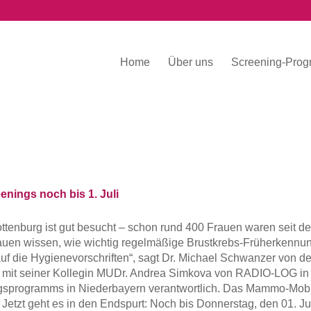
Home
Über uns
Screening-Pro
nings noch bis 1. Juli
urg ist gut besucht – schon rund 400 Frauen waren seit d
rauen wissen, wie wichtig regelmäßige Brustkrebs-Früherkennu
uf die Hygienevorschriften“, sagt Dr. Michael Schwanzer von de
t seiner Kollegin MUDr. Andrea Simkova von RADIO-LOG in
ngsprogramms in Niederbayern verantwortlich. Das Mammo-Mobi
 Jetzt geht es in den Endspurt: Noch bis Donnerstag, den 01. Jul