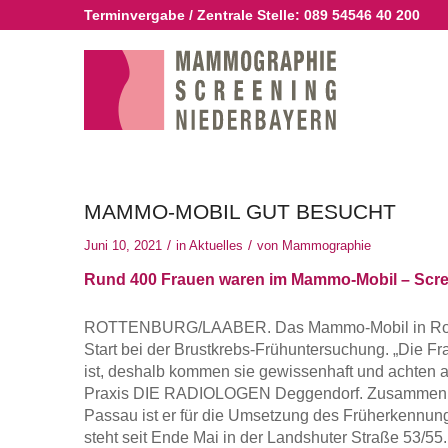
Terminvergabe / Zentrale Stelle:
089 54546 40 200
MAMMO-MOBIL GUT BESUCHT
/
/
Juni 10, 2021
in
Aktuelles
von
Mammographie
Rund 400 Frauen waren im Mammo-Mobil – Scree
ROTTENBURG/LAABER. Das Mammo-Mobil in Rottenb
Start bei der Brustkrebs-Frühuntersuchung. „Die F
ist, deshalb kommen sie gewissenhaft und achten a
Praxis DIE RADIOLOGEN Deggendorf. Zusammen mi
Passau ist er für die Umsetzung des Früherkennu
steht seit Ende Mai in der Landshuter Straße 53/55.