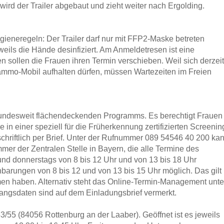
 wird der Trailer abgebaut und zieht weiter nach Ergolding.
ygieneregeln: Der Trailer darf nur mit FFP2-Maske betreten
ls die Hände desinfiziert. Am Anmeldetresen ist eine
 sollen die Frauen ihren Termin verschieben. Weil sich derzeit
ammo-Mobil aufhalten dürfen, müssen Wartezeiten im Freien
 bundesweit flächendeckenden Programms. Es berechtigt Frauen
n einer speziell für die Früherkennung zertifizierten Screenin
 schriftlich per Brief. Unter der Rufnummer 089 54546 40 200 ka
er der Zentralen Stelle in Bayern, die alle Termine des
 und donnerstags von 8 bis 12 Uhr und von 13 bis 18 Uhr
nbarungen von 8 bis 12 und von 13 bis 15 Uhr möglich. Das gilt
en haben. Alternativ steht das Online-Termin-Management unte
angsdaten sind auf dem Einladungsbrief vermerkt.
/55 (84056 Rottenburg an der Laaber). Geöffnet ist es jeweils