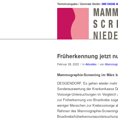
Terminvergabe / Zentrale Stelle:
089 54546 4
Früherkennung jetzt n
/
/
Februar 28, 2022
in
Aktuelles
von
Mammogr
Mammographie-Screening im März be
DEGGENDORF. Es gehen wieder mehr F
Sonderauswertung der Krankenkasse DAK
Vorsorge-Untersuchungen im Vergleich 
zur Früherkennung von Brustkrebs soga
weniger Menschen zur Krebsvorsorge al
Rahmen des Mammographie-Screenings 
Brustkrebsfrüherkennungsuntersuchung 