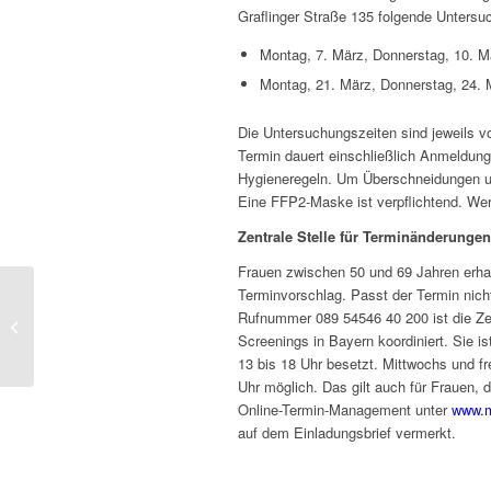
Graflinger Straße 135 folgende Unters
Montag, 7. März, Donnerstag, 10. Mä
Montag, 21. März, Donnerstag, 24. M
Die Untersuchungszeiten sind jeweils vo
Termin dauert einschließlich Anmeldung
Hygieneregeln. Um Überschneidungen und
Eine FFP2-Maske ist verpflichtend. We
Zentrale Stelle für Terminänderungen
Frauen zwischen 50 und 69 Jahren erhalt
Terminvorschlag. Passt der Termin nicht
Rufnummer 089 54546 40 200 ist die Zent
Brust jetzt untersuchen lassen
Screenings in Bayern koordiniert. Sie 
13 bis 18 Uhr besetzt. Mittwochs und fr
Uhr möglich. Das gilt auch für Frauen,
Online-Termin-Management unter
www.m
auf dem Einladungsbrief vermerkt.