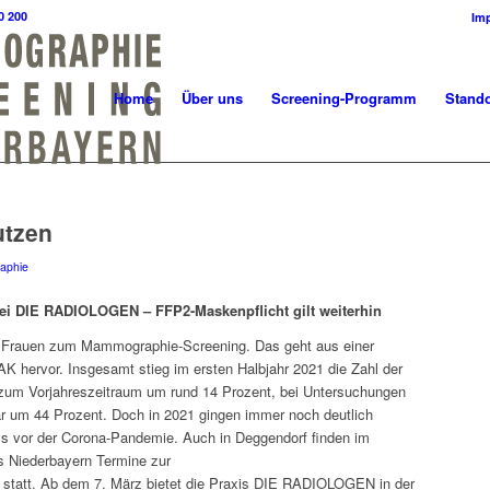
0 200
Im
Home
Über uns
Screening-Programm
Stando
utzen
aphie
i DIE RADIOLOGEN – FFP2-Maskenpflicht gilt weiterhin
rauen zum Mammographie-Screening. Das geht aus einer
 hervor. Insgesamt stieg im ersten Halbjahr 2021 die Zahl der
zum Vorjahreszeitraum um rund 14 Prozent, bei Untersuchungen
r um 44 Prozent. Doch in 2021 gingen immer noch deutlich
s vor der Corona-Pandemie. Auch in Deggendorf finden im
Niederbayern Termine zur
statt. Ab dem 7. März bietet die Praxis DIE RADIOLOGEN in der