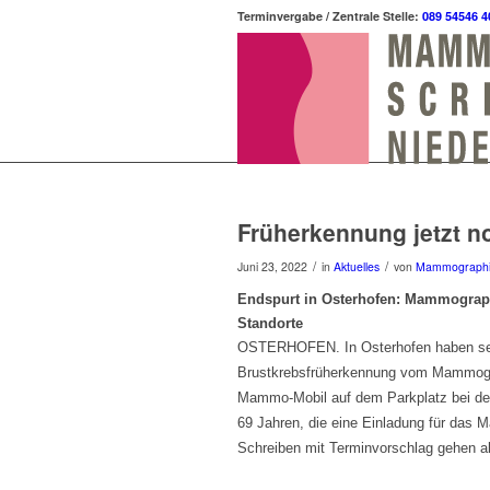
Terminvergabe / Zentrale Stelle:
089 54546 4
Früherkennung jetzt n
/
/
Juni 23, 2022
in
Aktuelles
von
Mammograph
Endspurt in Osterhofen: Mammograph
Standorte
OSTERHOFEN. In Osterhofen haben seit 
Brustkrebsfrüherkennung vom Mammograp
Mammo-Mobil auf dem Parkplatz bei der
69 Jahren, die eine Einladung für das
Schreiben mit Terminvorschlag gehen al