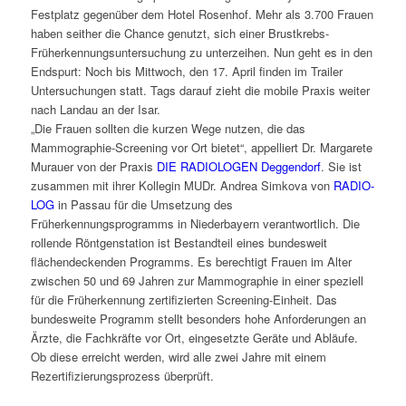
Festplatz gegenüber dem Hotel Rosenhof. Mehr als 3.700 Frauen
haben seither die Chance genutzt, sich einer Brustkrebs-
Früherkennungsuntersuchung zu unterzeihen. Nun geht es in den
Endspurt: Noch bis Mittwoch, den 17. April finden im Trailer
Untersuchungen statt. Tags darauf zieht die mobile Praxis weiter
nach Landau an der Isar.
„Die Frauen sollten die kurzen Wege nutzen, die das
Mammographie-Screening vor Ort bietet“, appelliert Dr. Margarete
Murauer von der Praxis
DIE RADIOLOGEN Deggendorf
. Sie ist
zusammen mit ihrer Kollegin MUDr. Andrea Simkova von
RADIO-
LOG
in Passau für die Umsetzung des
Früherkennungsprogramms in Niederbayern verantwortlich. Die
rollende Röntgenstation ist Bestandteil eines bundesweit
flächendeckenden Programms. Es berechtigt Frauen im Alter
zwischen 50 und 69 Jahren zur Mammographie in einer speziell
für die Früherkennung zertifizierten Screening-Einheit. Das
bundesweite Programm stellt besonders hohe Anforderungen an
Ärzte, die Fachkräfte vor Ort, eingesetzte Geräte und Abläufe.
Ob diese erreicht werden, wird alle zwei Jahre mit einem
Rezertifizierungsprozess überprüft.