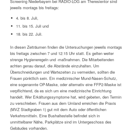
Screening Niederbayern bei RADIO-LOG am Theresientor sind
jeweils montags bis freitags:
4. bis 8. Juli,
11. bis 15. Juli und
18. bis 22. Juli.
In diesen Zeiträumen finden die Untersuchungen jeweils montags
bis freitags zwischen 7 und 12:15 Uhr statt. Es gelten weiter
strenge Hygieneregeln und -maßnahmen. Die Mitarbeitenden
achten genau darauf, die Abstände einzuhalten. Um
Überschneidungen und Wartezeiten zu vermeiden, sollten die
Frauen pünktlich sein. Ein medizinischer Mund-Nasen-Schutz,
eine sogenannte OP-Maske, oder alternativ eine FFP2-Maske ist
verpflichtend, da es sich um eine medizinische Einrichtung
handelt. Wer Erkältungssymptome hat, wird gebeten, den Termin
zu verschieben. Frauen aus dem Umland erreichen die Praxis
(MVZ Stadtgraben 1) gut mit dem Auto oder öffentlichen
Verkehrsmitteln. Eine Bushaltestelle befindet sich in
unmittelbarer Nähe, Parkplätze sind im Untergeschoss des
Gebäudes vorhanden.