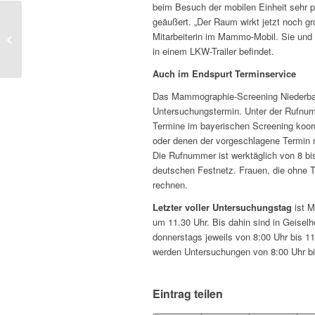
beim Besuch der mobilen Einheit sehr p
geäußert. „Der Raum wirkt jetzt noch gr
Endspurt bei der Brustkrebs-
Mitarbeiterin im Mammo-Mobil. Sie und 
Früherkennung in Rottenburg
in einem LKW-Trailer befindet.
Auch im Endspurt Terminservice
Das Mammographie-Screening Niederbay
Untersuchungstermin. Unter der Rufnumme
Termine im bayerischen Screening koord
oder denen der vorgeschlagene Termin ni
Die Rufnummer ist werktäglich von 8 bis 
deutschen Festnetz. Frauen, die ohne
rechnen.
Letzter voller Untersuchungstag
ist M
um 11.30 Uhr. Bis dahin sind in Geise
donnerstags jeweils von 8:00 Uhr bis 1
werden Untersuchungen von 8:00 Uhr bi
Eintrag teilen