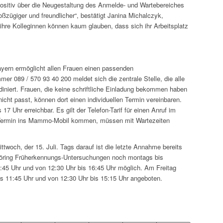
ositiv über die Neugestaltung des Anmelde- und Wartebereiches
oßzügiger und freundlicher“, bestätigt Janina Michalczyk,
ihre Kolleginnen können kaum glauben, dass sich ihr Arbeitsplatz
ern ermöglicht allen Frauen einen passenden
r 089 / 570 93 40 200 meldet sich die zentrale Stelle, die alle
iniert. Frauen, die keine schriftliche Einladung bekommen haben
cht passt, können dort einen individuellen Termin vereinbaren.
17 Uhr erreichbar. Es gilt der Telefon-Tarif für einen Anruf im
 Termin ins Mammo-Mobil kommen, müssen mit Wartezeiten
ittwoch, der 15. Juli. Tags darauf ist die letzte Annahme bereits
lhöring Früherkennungs-Untersuchungen noch montags bis
1:45 Uhr und von 12:30 Uhr bis 16:45 Uhr möglich. Am Freitag
s 11:45 Uhr und von 12:30 Uhr bis 15:15 Uhr angeboten.