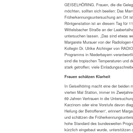
GEISELHÖRING. Frauen, die die Gelegen
möchten, sollten sich beeilen: Das Mam
Früherkennungsuntersuchung am Ort ist d
Röntgenstation ist an diesem Tag für 11.
Wittelsbacher Straße an der Laabertalh
untersuchen lassen. „Das sind etwas wen
Margarete Murauer von der Radiologen-G
Kollegin Dr. Ulrike Aichinger von RAD
Programms in Niederbayern verantwortli
sind die tropischen Temperaturen und de
stark getroffen; viele Einladungsschreib
Frauen schätzen Klarheit
In Geiselhöring macht eine der beiden
vierten Mal Station, immer im Zweijahre
69 Jahren Vertrauen in die Untersuchu
Karzinom oder eine Vorstufe davon diagn
Heilung der Betroffenen“, erinnert Marg
und schätzen die Früherkennungsuntersu
hohe Standard des bundesweiten Progr
kürzlich eingebaut wurde, unterstützen