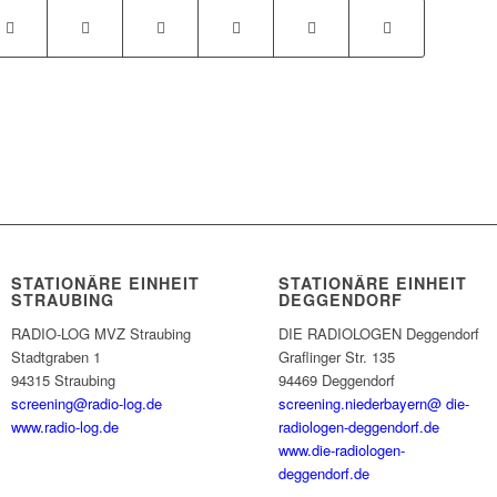
STATIONÄRE EINHEIT
STATIONÄRE EINHEIT
STRAUBING
DEGGENDORF
RADIO-LOG MVZ Straubing
DIE RADIOLOGEN Deggendorf
Stadtgraben 1
Graflinger Str. 135
94315 Straubing
94469 Deggendorf
screening@radio-log.de
screening.niederbayern@ die-
www.radio-log.de
radiologen-deggendorf.de
www.die-radiologen-
deggendorf.de