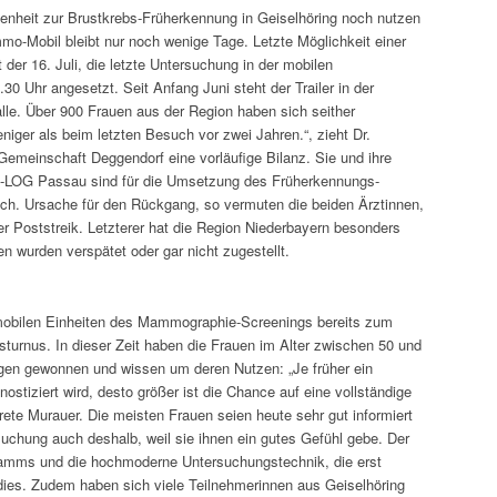
heit zur Brustkrebs-Früherkennung in Geiselhöring noch nutzen
mo-Mobil bleibt nur noch wenige Tage. Letzte Möglichkeit einer
er 16. Juli, die letzte Untersuchung in der mobilen
30 Uhr angesetzt. Seit Anfang Juni steht der Trailer in der
alle. Über 900 Frauen aus der Region haben sich seither
iger als beim letzten Besuch vor zwei Jahren.“, zieht Dr.
emeinschaft Deggendorf eine vorläufige Bilanz. Sie und ihre
IO-LOG Passau sind für die Umsetzung des Früherkennungs-
ch. Ursache für den Rückgang, so vermuten die beiden Ärztinnen,
r Poststreik. Letzterer hat die Region Niederbayern besonders
en wurden verspätet oder gar nicht zugestellt.
 mobilen Einheiten des Mammographie-Screenings bereits zum
sturnus. In dieser Zeit haben die Frauen im Alter zwischen 50 und
ngen gewonnen und wissen um deren Nutzen: „Je früher ein
ostiziert wird, desto größer ist die Chance auf eine vollständige
arete Murauer. Die meisten Frauen seien heute sehr gut informiert
chung auch deshalb, weil sie ihnen ein gutes Gefühl gebe. Der
amms und die hochmoderne Untersuchungstechnik, die erst
 dies. Zudem haben sich viele Teilnehmerinnen aus Geiselhöring