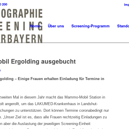
0 200
Im
Home
Über uns
Screening-Programm
Stando
il Ergolding ausgebucht
e
golding – Einige Frauen erhalten Einladung für Termine in
ten Mal in diesem Jahr macht das Mammo-Mobil Station in
rholt angerollt, um das LAKUMED-Krankenhaus in Landshut-
uchungen zu unterstützen. Dort können Termine coronabedingt nur
. „Unser Ziel ist es, dass alle Frauen rechtzeitig Einladungen zu
ber die Auslastung der jeweiligen Screening-Einheit