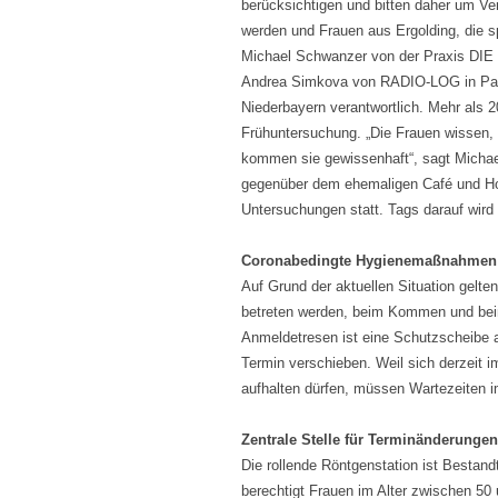
berücksichtigen und bitten daher um V
werden und Frauen aus Ergolding, die sp
Michael Schwanzer von der Praxis DI
Andrea Simkova von RADIO-LOG in Pass
Niederbayern verantwortlich. Mehr als 2
Frühuntersuchung. „Die Frauen wissen, 
kommen sie gewissenhaft“, sagt Micha
gegenüber dem ehemaligen Café und Hote
Untersuchungen statt. Tags darauf wird 
Coronabedingte Hygienemaßnahmen
Auf Grund der aktuellen Situation gelte
betreten werden, beim Kommen und beim
Anmeldetresen ist eine Schutzscheibe a
Termin verschieben. Weil sich derzeit 
aufhalten dürfen, müssen Wartezeiten 
Zentrale Stelle für Terminänderungen
Die rollende Röntgenstation ist Besta
berechtigt Frauen im Alter zwischen 50 