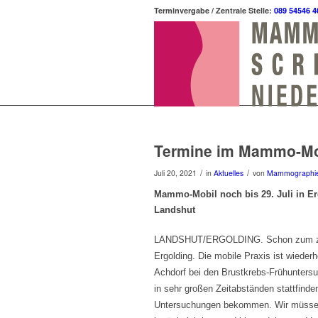
Terminvergabe / Zentrale Stelle:
089 54546 4
Termine im Mammo-Mob
/
/
Juli 20, 2021
in
Aktuelles
von
Mammographi
Mammo-Mobil noch bis 29. Juli in Er
Landshut
LANDSHUT/ERGOLDING. Schon zum zwei
Ergolding. Die mobile Praxis ist wiede
Achdorf bei den Brustkrebs-Frühunters
in sehr großen Zeitabständen stattfinden
Untersuchungen bekommen. Wir müssen a