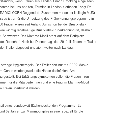
erständnis, wenn Frauen aus Landshut nach Ergolding eingeladen
ontan bei uns anrufen, Termine in Landshut erhalten “ sagt Dr.
E RADIOLOGEN Deggendorf. Zusammen mit seiner Kollegin MUDr.
au ist er für die Umsetzung des Früherkennungsprogramms in
00 Frauen waren seit Anfang Juli schon bei der Brustkrebs-
wie wichtig regelmäßige Brustkrebs-Früherkennung ist, deshalb
el Schwanzer. Das Mammo-Mobil steht auf dem Parkplatz
l Rosenhof. Noch bis Donnerstag, den 29. Juli, finden im Trailer
der Trailer abgebaut und zieht weiter nach Landau.
n strenge Hygieneregeln: Der Trailer darf nur mit FFP2-Maske
 Gehen werden jeweils die Hände desinfiziert. Am
ufgestellt. Bei Erkältungssymptomen sollen die Frauen ihren
immer nur die Mitarbeiterinnen und eine Frau im Mammo-Mobil
im Freien überbrückt werden.
ndteil eines bundesweit flächendeckenden Programms. Es
und 69 Jahren zur Mammographie in einer speziell für die