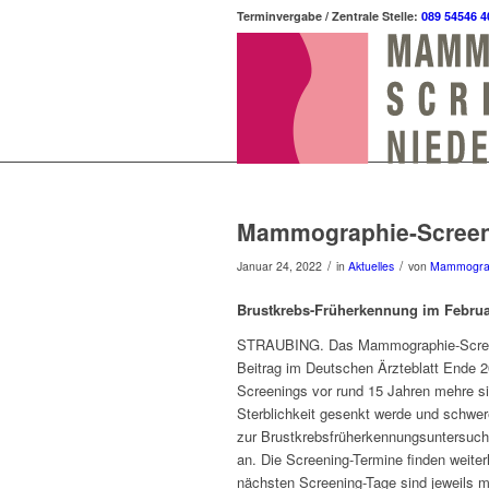
Terminvergabe / Zentrale Stelle:
089 54546 4
Mammographie-Screeni
/
/
Januar 24, 2022
in
Aktuelles
von
Mammogra
Brustkrebs-Früherkennung im Febru
STRAUBING. Das Mammographie-Screeni
Beitrag im Deutschen Ärzteblatt Ende 
Screenings vor rund 15 Jahren mehre si
Sterblichkeit gesenkt werde und schwere
zur Brustkrebsfrüherkennungsuntersuch
an. Die Screening-Termine finden weiter
nächsten Screening-Tage sind jeweils mo