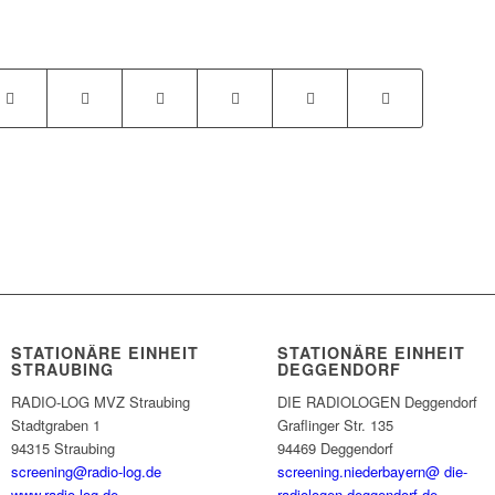
STATIONÄRE EINHEIT
STATIONÄRE EINHEIT
STRAUBING
DEGGENDORF
RADIO-LOG MVZ Straubing
DIE RADIOLOGEN Deggendorf
Stadtgraben 1
Graflinger Str. 135
94315 Straubing
94469 Deggendorf
screening@radio-log.de
screening.niederbayern@ die-
www.radio-log.de
radiologen-deggendorf.de