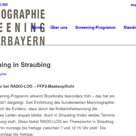
0 200
Im
Home
Über uns
Screening-Programm
Stando
ng in Straubing
phie
ar bei RADIO-LOG –
FFP2-Maskenpflicht
ng-Programm erkennt Brustkrebs besonders früh – das hat ein
2021 dargelegt. Seit Einführung des bundesweiten Mammographie-
ch die Evidenz, dass durch die Krebsfrüherkennung die
s Leiden erspart bleibe. Auch in Straubing finden wieder Termine
ung statt. Diese bietet RADIO-LOG am Theresientor in Straubing
hin montags bis freitags zwischen 7 und 12:15 Uhr statt. Die
ntags bis freitags: