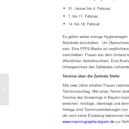
31. Januar bis 4. Februar,
7. bis 11. Februar,
14. bis 18. Februar.
Es gelten weiter strenge Hygieneregeln
Abstände einzuhalten. Um Überschneidu
sein. Eine FFP2-Maske ist verpflichte
verschieben. Frauen aus dem Umland er
öffentlichen Verkehrsmitteln. Eine Busha
Untergeschoss des Gebäudes vorhande
Termine über die Zentrale Stelle
Alle zwei Jahre erhalten Frauen zwische
Mammographie-Screening im Februar
Terminvorschlag. Wer einen Termin änder
Termine des Screenings in Bayern koord
erreichen: montags, dienstags und donn
freitags sind Terminvereinbarungen von 
die noch keine Einladung bekommen hab
www.mammographie-bayern.de
zur Verf