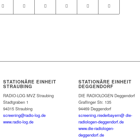
STATIONÄRE EINHEIT
STATIONÄRE EINHEIT
STRAUBING
DEGGENDORF
RADIO-LOG MVZ Straubing
DIE RADIOLOGEN Deggendorf
Stadtgraben 1
Graflinger Str. 135
94315 Straubing
94469 Deggendorf
screening@radio-log.de
screening.niederbayern@ die-
www.radio-log.de
radiologen-deggendorf.de
www.die-radiologen-
deggendorf.de