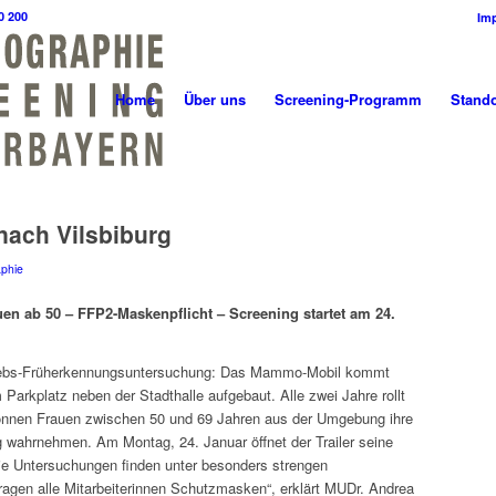
0 200
Im
Home
Über uns
Screening-Programm
Stando
ach Vilsbiburg
phie
en ab 50 – FFP2-Maskenpflicht – Screening startet am 24.
ebs-Früherkennungsuntersuchung: Das Mammo-Mobil kommt
 Parkplatz neben der Stadthalle aufgebaut. Alle zwei Jahre rollt
 können Frauen zwischen 50 und 69 Jahren aus der Umgebung ihre
ahrnehmen. Am Montag, 24. Januar öffnet der Trailer seine
ie Untersuchungen finden unter besonders strengen
tragen alle Mitarbeiterinnen Schutzmasken“, erklärt MUDr. Andrea