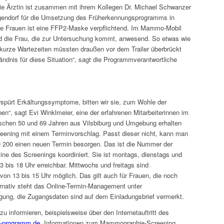
 Ärztin ist zusammen mit ihrem Kollegen Dr. Michael Schwanzer
ndorf für die Umsetzung des Früherkennungsprogramms in
die Frauen ist eine FFP2-Maske verpflichtend. Im Mammo-Mobil
nd die Frau, die zur Untersuchung kommt, anwesend. So etwas wie
 kurze Wartezeiten müssten draußen vor dem Trailer überbrückt
ändnis für diese Situation“, sagt die Programmverantwortliche
erspürt Erkältungssymptome, bitten wir sie, zum Wohle der
n“, sagt Evi Winklmeier, eine der erfahrenen Mitarbeiterinnen im
schen 50 und 69 Jahren aus Vilsbiburg und Umgebung erhalten
ening mit einem Terminvorschlag. Passt dieser nicht, kann man
 200 einen neuen Termin besorgen. Das ist die Nummer der
rmine des Screenings koordiniert. Sie ist montags, dienstags und
 bis 18 Uhr erreichbar. Mittwochs und freitags sind
on 13 bis 15 Uhr möglich. Das gilt auch für Frauen, die noch
nativ steht das Online-Termin-Management unter
gung, die Zugangsdaten sind auf dem Einladungsbrief vermerkt.
u informieren, beispielsweise über den Internetauftritt des
programm.de
. Informationen zum Mammographie-Screening