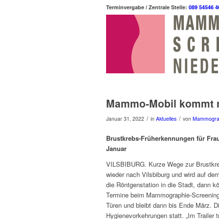
Terminvergabe / Zentrale Stelle:
089 54546 4
Mammo-Mobil kommt n
/
/
Januar 31, 2022
in
Aktuelles
von
Mammogra
Brustkrebs-Früherkennungen für Frau
Januar
VILSBIBURG. Kurze Wege zur Brustkr
wieder nach Vilsbiburg und wird auf dem
die Röntgenstation in die Stadt, dann
Termine beim Mammographie-Screening w
Türen und bleibt dann bis Ende März. D
Hygienevorkehrungen statt. „Im Trailer 