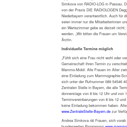
Simkova von RADIO-LOG in Passau. Die
von der Praxis DIE RADIOLOGEN Degge
Niederbayern verantwortlich. Auch für 
seien immer nur die Mitarbeiterinnen u
ein Wartezimmer gebe es derzeit nicht;
werden. „Wir bitten die Frauen um Verst
Ärztin.
Individuelle Termine möglich
„Fühlt sich eine Frau nicht wohl oder v
Gemeinschaft ihren Termin zu verschiebe
Mammo-Mobil. Alle Frauen im Alter zwi
eine Einladung zum Mammographie-Scre
sich unter der Rufnummer 089 54546 40
Zentralen Stelle in Bayern, die alle Te
donnerstags von 8 bis 12 Uhr und von 13
Terminvereinbarungen von 8 bis 12 und v
keine Einladung bekommen haben. Alter
www.ZentraleStelle-Bayern.de
zur Verfü
Andrea Simkova rät Frauen, sich vorab z
bundesweiten Programms
www.mammo-