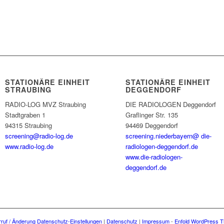
STATIONÄRE EINHEIT
STATIONÄRE EINHEIT
STRAUBING
DEGGENDORF
RADIO-LOG MVZ Straubing
DIE RADIOLOGEN Deggendorf
Stadtgraben 1
Graflinger Str. 135
94315 Straubing
94469 Deggendorf
screening@radio-log.de
screening.niederbayern@ die-
www.radio-log.de
radiologen-deggendorf.de
www.die-radiologen-
deggendorf.de
ruf / Änderung Datenschutz-Einstellungen
|
Datenschutz
|
Impressum
-
Enfold WordPress T