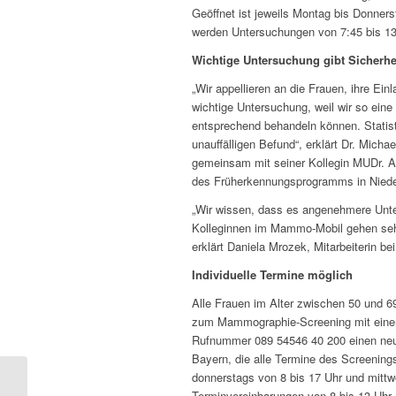
Geöffnet ist jeweils Montag bis Donners
werden Untersuchungen von 7:45 bis 13
Wichtige Untersuchung gibt Sicherhe
„Wir appellieren an die Frauen, ihre 
wichtige Untersuchung, weil wir so ein
entsprechend behandeln können. Statist
unauffälligen Befund“, erklärt Dr. Mi
gemeinsam mit seiner Kollegin MUDr. 
des Früherkennungsprogramms in Nieder
„Wir wissen, dass es angenehmere Unt
Kolleginnen im Mammo-Mobil gehen seh
erklärt Daniela Mrozek, Mitarbeiterin 
Individuelle Termine möglich
Alle Frauen im Alter zwischen 50 und 
zum Mammographie-Screening mit einem 
Rufnummer 089 54546 40 200 einen neue
Bayern, die alle Termine des Screenings
donnerstags von 8 bis 17 Uhr und mittwo
Terminvereinbarungen von 8 bis 13 Uhr 