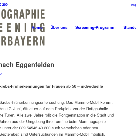
0 200
Im
Home
Über uns
Screening-Programm
Stando
ach Eggenfelden
ie
tkrebs-Früherkennungen für Frauen ab 50 – individuelle
krebs-Früherkennungsuntersuchung: Das Mammo-Mobil kommt
n 17. Juni, öffnet es auf dem Parkplatz vor der Rottgauhalle
 Türen. Alle zwei Jahre rollt die Röntgenstation in die Stadt und
 Jahren aus der Umgebung ihre Termine beim Mammographie-
 unter der 089 54546 40 200 auch verschoben oder neu
. September, sind Untersuchungen im Mammo-Mobil möglich.