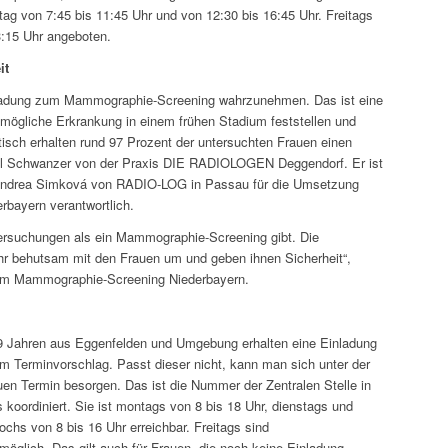
tag von 7:45 bis 11:45 Uhr und von 12:30 bis 16:45 Uhr. Freitags
:15 Uhr angeboten.
it
Einladung zum Mammographie-Screening wahrzunehmen. Das ist eine
e mögliche Erkrankung in einem frühen Stadium feststellen und
isch erhalten rund 97 Prozent der untersuchten Frauen einen
chael Schwanzer von der Praxis DIE RADIOLOGEN Deggendorf. Er ist
Andrea Simková von RADIO-LOG in Passau für die Umsetzung
bayern verantwortlich.
ersuchungen als ein Mammographie-Screening gibt. Die
r behutsam mit den Frauen um und geben ihnen Sicherheit“,
beim Mammographie-Screening Niederbayern.
69 Jahren aus Eggenfelden und Umgebung erhalten eine Einladung
Terminvorschlag. Passt dieser nicht, kann man sich unter der
n Termin besorgen. Das ist die Nummer der Zentralen Stelle in
 koordiniert. Sie ist montags von 8 bis 18 Uhr, dienstags und
chs von 8 bis 16 Uhr erreichbar. Freitags sind
möglich. Das gilt auch für Frauen, die noch keine Einladung