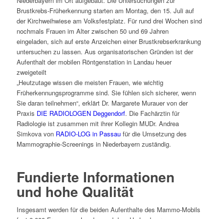
Niederbayern im Ort aufgebaut. Die Untersuchungen zur
Brustkrebs-Früherkennung starten am Montag, den 15. Juli auf
der Kirchweihwiese am Volksfestplatz. Für rund drei Wochen sind
nochmals Frauen im Alter zwischen 50 und 69 Jahren
eingeladen, sich auf erste Anzeichen einer Brustkrebserkrankung
untersuchen zu lassen. Aus organisatorischen Gründen ist der
Aufenthalt der mobilen Röntgenstation in Landau heuer
zweigeteilt
„Heutzutage wissen die meisten Frauen, wie wichtig
Früherkennungsprogramme sind. Sie fühlen sich sicherer, wenn
Sie daran teilnehmen“, erklärt Dr. Margarete Murauer von der
Praxis
DIE RADIOLOGEN Deggendorf
. Die Fachärztin für
Radiologie ist zusammen mit ihrer Kollegin MUDr. Andrea
Simkova von
RADIO-LOG in Passau
für die Umsetzung des
Mammographie-Screenings in Niederbayern zuständig.
Fundierte Informationen
und hohe Qualität
Insgesamt werden für die beiden Aufenthalte des Mammo-Mobils