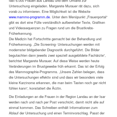
fast 6.000 Frauen aus Landau und dem Umland zur
Untersuchung eingeladen. Margarete Murauer rät dazu, sich
vorab zu informieren. Eine Möglichkeit ist die Website
www.mammo-programm.de
. Unter dem Menüpunkt „Frauenportal“
gibt es dort eine Fülle verständlich aufbereiteter Texte, Grafiken
und Videosequenzen zu Fragen rund um die Brustkrebs-
Früherkennung.
Die Medizin hat Fortschritte gemacht bei der Behandlung und
Früherkennung. „Die Screening- Untersuchungen werden mit
modernster bildgebender Diagnostik durchgeführt. Die Bilder
begutachten dann jeweils zwei speziell ausgebildete Fachärzte“,
berichtet Margarete Murauer. Auf diese Weise werden heute
Veränderungen im Brustgewebe früh erkannt. Das ist der Erfolg
des Mammographie-Programms. „Unsere Zahlen belegen, dass
die Untersuchungen effektiv sind und dass wir besonders viele
kleine Karzinome erkennen, die man beim Tasten noch gar nicht
fühlen kann“, konstatiert die Ärztin.
Die Einladungen an die Frauen in der Region Landau an der Isar
werden nach und nach per Post verschickt, damit nicht alle auf
einmal kommen. Das Schreiben enthält Informationen zum
Ablauf der Untersuchung und einen Terminvorschlag. Passt der