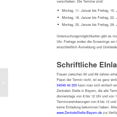
verschieben. Die Termine sind:
Montag, 11. Januar bis Freitag, 15. 
Montag, 18. Januar bis Freitag, 22. 
Montag, 25. Januar bis Freitag, 29. 
Untersuchungsmöglichkeiten gibt es mo
Uhr. Freitags enden die Screenings am 
einschließlich Anmeldung und Umkleide
Schriftliche EIn
Frauen zwischen 50 und 69 Jahren erhal
Passt der Termin nicht, ist es ganz ein
Brustkrebs-Früherkennung in
54546 40 200
kann man sich einfach ei
Deggendorf
Zentralen Stelle in Bayern, die alle Te
donnerstags von 8 bis 12 Uhr und von 13
Terminvereinbarungen von 8 bis 12 und v
keine Einladung bekommen haben. Alter
www.ZentraleStelle-Bayern.de
zur Verfü