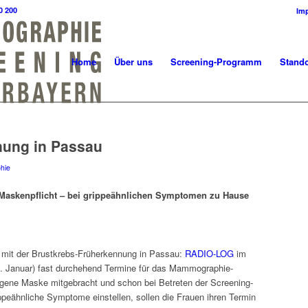
0 200
Im
Home
Über uns
Screening-Programm
Stando
nung in Passau
hie
Maskenpflicht – bei grippeähnlichen Symptomen zu Hause
 mit der Brustkrebs-Früherkennung in Passau:
RADIO-LOG
im
1. Januar) fast durchehend Termine für das Mammographie-
igene Maske mitgebracht und schon bei Betreten der Screening-
ppeähnliche Symptome einstellen, sollen die Frauen ihren Termin